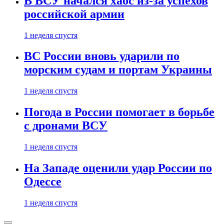
В ВСУ начался хаос из-за успехов
российской армии
1 неделя спустя
ВС России вновь ударили по
морским судам и портам Украины
1 неделя спустя
Погода в России помогает в борьбе
с дронами ВСУ
1 неделя спустя
На Западе оценили удар России по
Одессе
1 неделя спустя