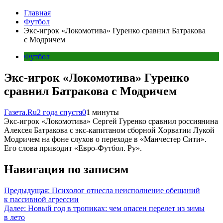
Главная
Футбол
Экс-игрок «Локомотива» Гуренко сравнил Батракова
с Модричем
Футбол
Экс-игрок «Локомотива» Гуренко
сравнил Батракова с Модричем
Газета.Ru
2 года спустя
0
1 минуты
Экс-игрок «Локомотива» Сергей Гуренко сравнил россиянина
Алексея Батракова с экс-капитаном сборной Хорватии Лукой
Модричем на фоне слухов о переходе в «Манчестер Сити».
Его слова приводит «Евро-Футбол. Ру».
Навигация по записям
Предыдущая:
Психолог отнесла неисполнение обещаний
к пассивной агрессии
Далее:
Новый год в тропиках: чем опасен перелет из зимы
в лето