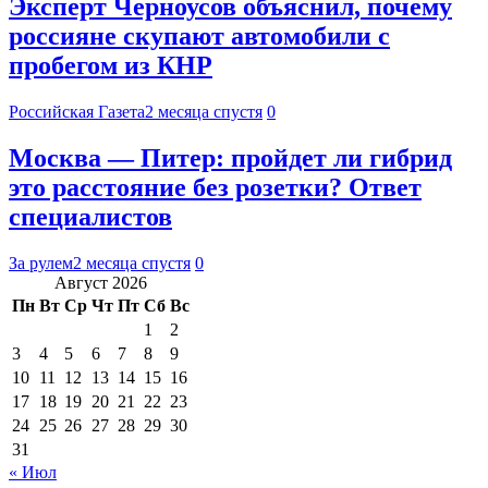
Эксперт Черноусов объяснил, почему
россияне скупают автомобили с
пробегом из КНР
Российская Газета
2 месяца спустя
0
Москва — Питер: пройдет ли гибрид
это расстояние без розетки? Ответ
специалистов
За рулем
2 месяца спустя
0
Август 2026
Пн
Вт
Ср
Чт
Пт
Сб
Вс
1
2
3
4
5
6
7
8
9
10
11
12
13
14
15
16
17
18
19
20
21
22
23
24
25
26
27
28
29
30
31
« Июл