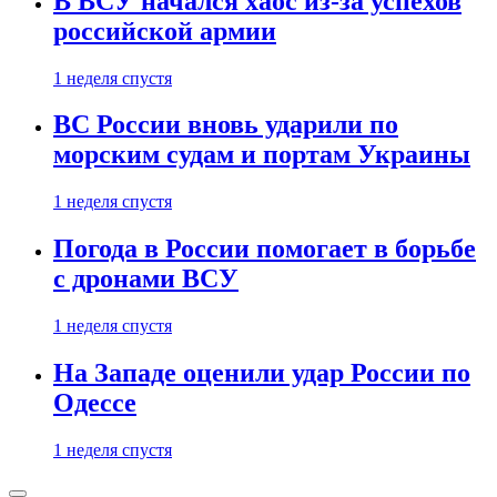
В ВСУ начался хаос из-за успехов
российской армии
1 неделя спустя
ВС России вновь ударили по
морским судам и портам Украины
1 неделя спустя
Погода в России помогает в борьбе
с дронами ВСУ
1 неделя спустя
На Западе оценили удар России по
Одессе
1 неделя спустя