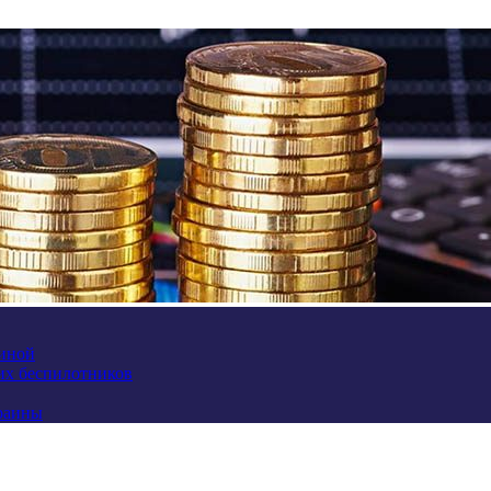
аиной
их беспилотников
краины