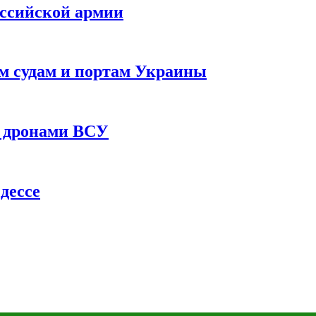
оссийской армии
им судам и портам Украины
 с дронами ВСУ
дессе