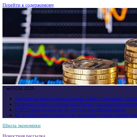
Перейти к содержимому
7 августа, 2026
Лантратова анонсировала новый обмен пленными с Укр
Патрушев отметил потенциал России для развития морск
В ВСУ начался хаос из-за успехов российской армии
ВС России вновь ударили по морским судам и портам У
Школа экономики
Новостная рассылка