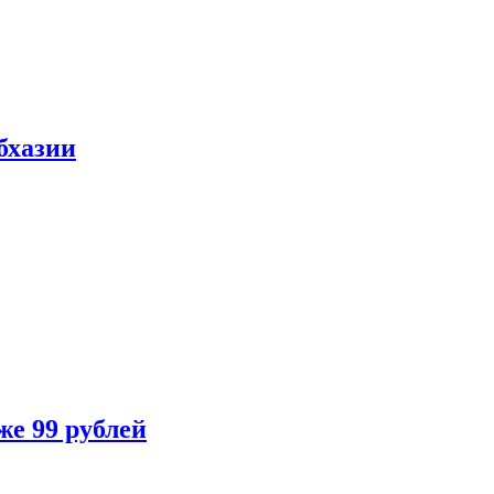
бхазии
же 99 рублей