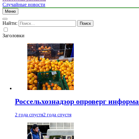
Случайные новости
Меню
Найти:
Заголовки
Россельхознадзор опроверг информа
2 года спустя
2 года спустя