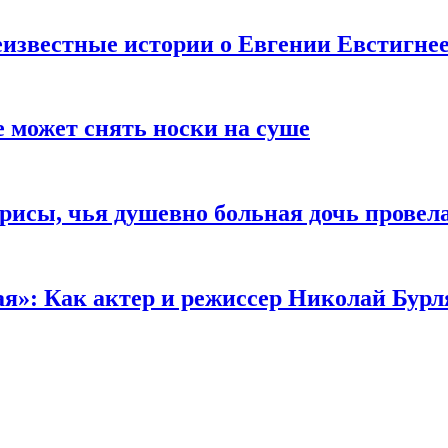
известные истории о Евгении Евстигне
е может снять носки на суше
трисы, чья душевно больная дочь провел
ая»: Как актер и режиссер Николай Бурл