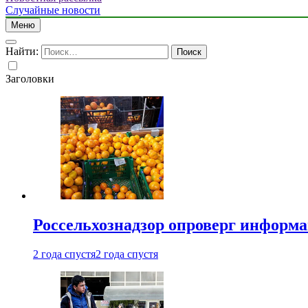
Случайные новости
Меню
Найти:
Заголовки
Россельхознадзор опроверг информа
2 года спустя
2 года спустя