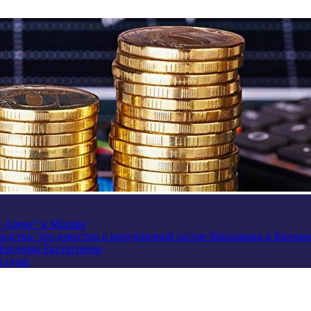
e Арене” в Москве
ледство: что известно о непубличной сестре Михалкова и Кончал
 Евгении Евстигнееве
а суше