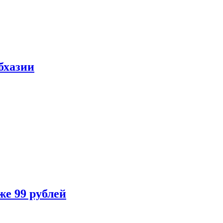
бхазии
же 99 рублей