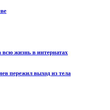
еве
а всю жизнь в интернатах
яев пережил выход из тела