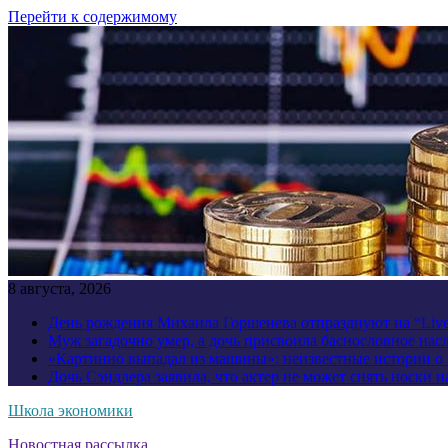
Перейти к содержимому
8 августа, 2026
День рождения Михаила Горшенева отпразднуют на “Liv
Муж загадочно умер, а дочь присвоила баснословное нас
«Картинно выпадал из машины»: неизвестные истории о
Дочь Сэндлера заявила, что актер не может снять носки н
Школа экономики
Новостная рассылка