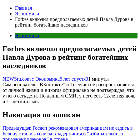
Главная
Экономика
Forbes включил предполагаемых детей Павла Дурова в
рейтинг богатейших наследников
Экономика
Forbes включил предполагаемых детей
Павла Дурова в рейтинг богатейших
наследников
NEWSru.com :: Экономика
5 лет спустя
0
1 минуты
Сам основатель "ВКонтакте" и Telegram не распространяется
от личной жизни и никогда официально не подтверждал, что
у него есть дети. По данным СМИ, у него есть 12-летняя дочь
и 11-летний сын.
Навигация по записям
Предыдущая:
Госдеп рекомендовал американцам не ездить в
Белоруссию из-за рисков задержания и “избирательного
применения законов” в стране