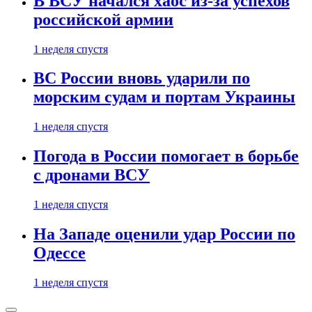
В ВСУ начался хаос из-за успехов
российской армии
1 неделя спустя
ВС России вновь ударили по
морским судам и портам Украины
1 неделя спустя
Погода в России помогает в борьбе
с дронами ВСУ
1 неделя спустя
На Западе оценили удар России по
Одессе
1 неделя спустя