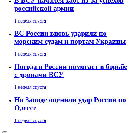
В ВСУ начался хаос из-за успехов
российской армии
1 неделя спустя
ВС России вновь ударили по
морским судам и портам Украины
1 неделя спустя
Погода в России помогает в борьбе
с дронами ВСУ
1 неделя спустя
На Западе оценили удар России по
Одессе
1 неделя спустя