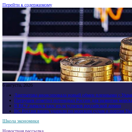
Перейти к содержимому
6 августа, 2026
Лантратова анонсировала новый обмен пленными с Укр
Патрушев отметил потенциал России для развития морск
В ВСУ начался хаос из-за успехов российской армии
ВС России вновь ударили по морским судам и портам У
Школа экономики
Новостная рассылка