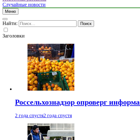
Случайные новости
Меню
Найти:
Заголовки
Россельхознадзор опроверг информа
2 года спустя
2 года спустя