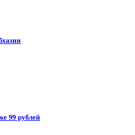
бхазии
же 99 рублей