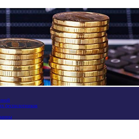
аиной
их беспилотников
краины