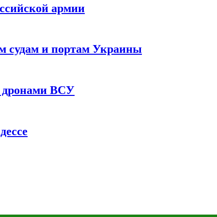
оссийской армии
им судам и портам Украины
 с дронами ВСУ
дессе