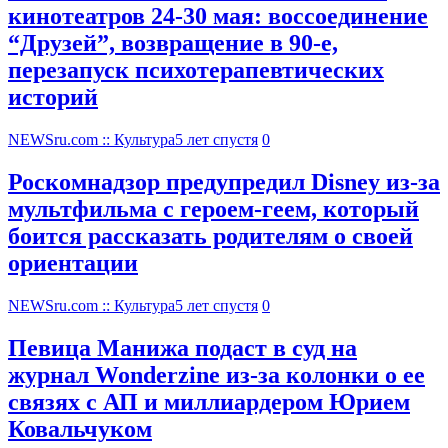
кинотеатров 24-30 мая: воссоединение
“Друзей”, возвращение в 90-е,
перезапуск психотерапевтических
историй
NEWSru.com :: Культура
5 лет спустя
0
Роскомнадзор предупредил Disney из-за
мультфильма c героем-геем, который
боится рассказать родителям о своей
ориентации
NEWSru.com :: Культура
5 лет спустя
0
Певица Манижа подаст в суд на
журнал Wonderzine из-за колонки о ее
связях с АП и миллиардером Юрием
Ковальчуком