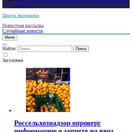
Дочь Сэндлера заявила, что актер не может снять носки
на суше
Школа экономики
Новостная рассылка
Случайные новости
Меню
Найти:
Заголовки
Россельхознадзор опроверг
информацию о запрете на ввоз