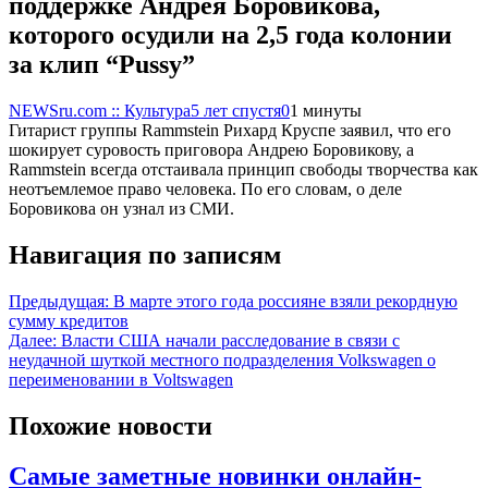
поддержке Андрея Боровикова,
которого осудили на 2,5 года колонии
за клип “Pussy”
NEWSru.com :: Культура
5 лет спустя
0
1 минуты
Гитарист группы Rammstein Рихард Круспе заявил, что его
шокирует суровость приговора Андрею Боровикову, а
Rammstein всегда отстаивала принцип свободы творчества как
неотъемлемое право человека. По его словам, о деле
Боровикова он узнал из СМИ.
Навигация по записям
Предыдущая:
В марте этого года россияне взяли рекордную
сумму кредитов
Далее:
Власти США начали расследование в связи с
неудачной шуткой местного подразделения Volkswagen о
переименовании в Voltswagen
Похожие новости
Самые заметные новинки онлайн-