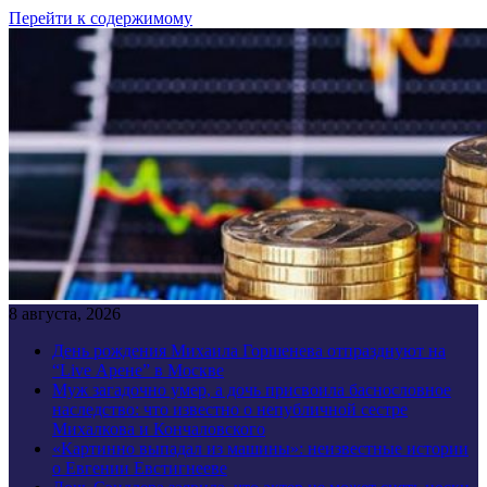
Перейти к содержимому
8 августа, 2026
День рождения Михаила Горшенева отпразднуют на
“Live Арене” в Москве
Муж загадочно умер, а дочь присвоила баснословное
наследство: что известно о непубличной сестре
Михалкова и Кончаловского
«Картинно выпадал из машины»: неизвестные истории
о Евгении Евстигнееве