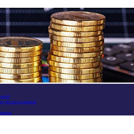
аиной
их беспилотников
краины