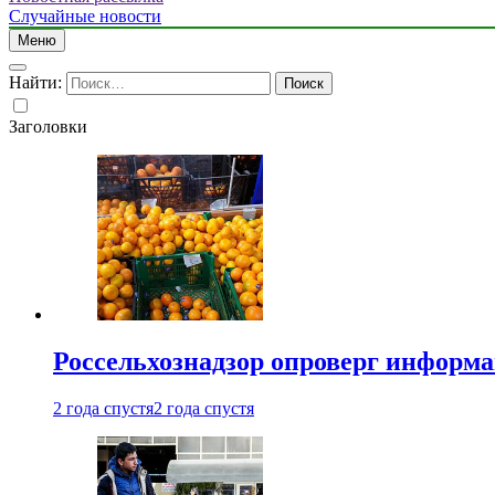
Случайные новости
Меню
Найти:
Заголовки
Россельхознадзор опроверг информа
2 года спустя
2 года спустя