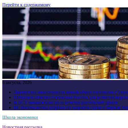
Перейти к содержимому
6 августа, 2026
Лантратова анонсировала новый обмен пленными с Укр
Патрушев отметил потенциал России для развития морск
В ВСУ начался хаос из-за успехов российской армии
ВС России вновь ударили по морским судам и портам У
Школа экономики
Новостная рассылка