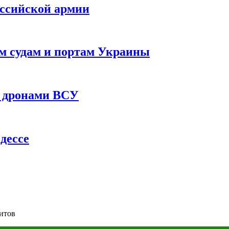
оссийской армии
им судам и портам Украины
 с дронами ВСУ
дессе
дитов