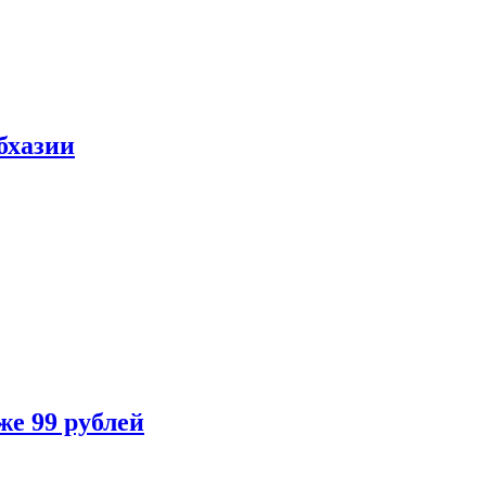
бхазии
же 99 рублей