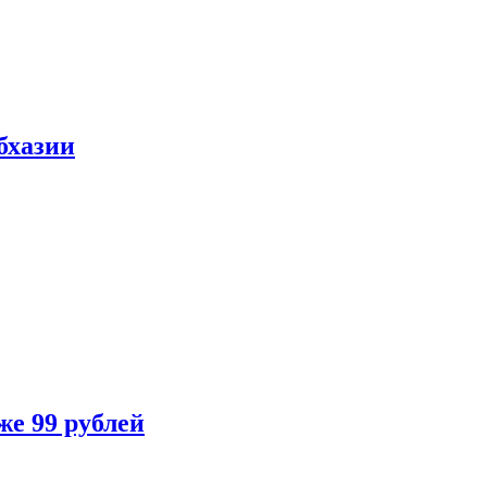
бхазии
же 99 рублей