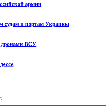
оссийской армии
им судам и портам Украины
 с дронами ВСУ
дессе
ЭС