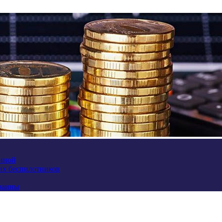
аиной
их беспилотников
краины