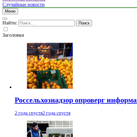
Случайные новости
Меню
Найти:
Заголовки
Россельхознадзор опроверг информа
2 года спустя
2 года спустя