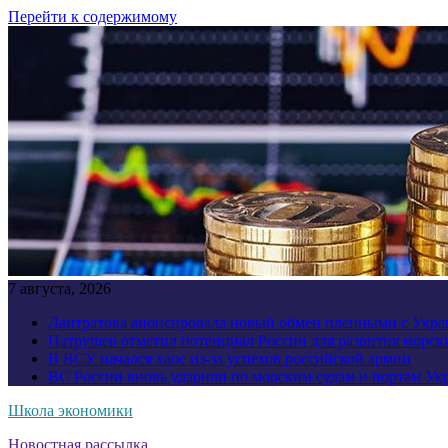
Перейти к содержимому
7 августа, 2026
Лантратова анонсировала новый обмен пленными с Укр
Патрушев отметил потенциал России для развития морск
В ВСУ начался хаос из-за успехов российской армии
ВС России вновь ударили по морским судам и портам У
Школа экономики
Новостная рассылка