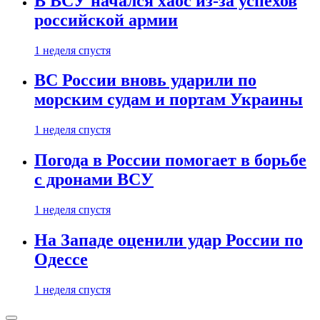
В ВСУ начался хаос из-за успехов
российской армии
1 неделя спустя
ВС России вновь ударили по
морским судам и портам Украины
1 неделя спустя
Погода в России помогает в борьбе
с дронами ВСУ
1 неделя спустя
На Западе оценили удар России по
Одессе
1 неделя спустя