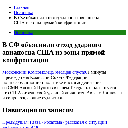
Главная
Политика
В СФ объяснили отход ударного авианосца
США из зоны прямой конфронтации
Политика
В СФ объяснили отход ударного
авианосца США из зоны прямой
конфронтации
Московский Комсомолец
5 месяцев спустя
0
1 минуты
Председатель Комиссии Совета Федерации
по информационной политике и взаимодействию
со СМИ Алексей Пушков в своем Telegram-канале отметил,
что США отвели свой ударный авианосец Авраам Линкольн
и сопровождающие суда из зоны…
Навигация по записям
Предыдущая:
Глава «Росатома» рассказал о ситуации
на Бушерской АЭС