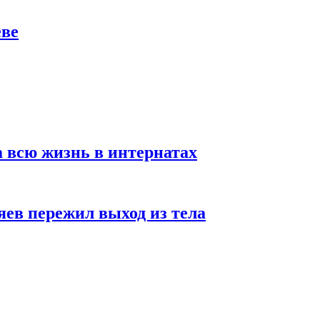
еве
а всю жизнь в интернатах
яев пережил выход из тела