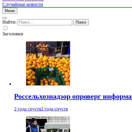
Случайные новости
Меню
Найти:
Заголовки
Россельхознадзор опроверг информа
2 года спустя
2 года спустя