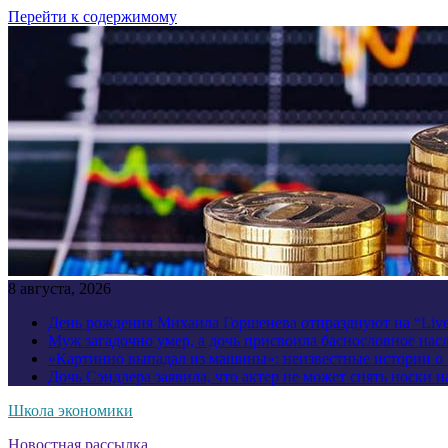
Перейти к содержимому
8 августа, 2026
День рождения Михаила Горшенева отпразднуют на “Liv
Муж загадочно умер, а дочь присвоила баснословное нас
«Картинно выпадал из машины»: неизвестные истории о
Дочь Сэндлера заявила, что актер не может снять носки н
Школа экономики
Новостная рассылка