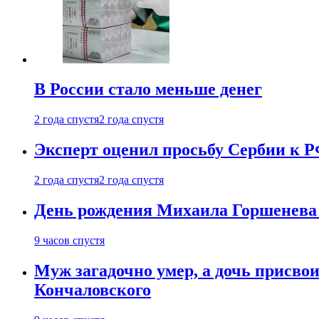
В России стало меньше денег
2 года спустя
2 года спустя
Эксперт оценил просьбу Сербии к Р
2 года спустя
2 года спустя
День рождения Михаила Горшенева 
9 часов спустя
Муж загадочно умер, а дочь присвои
Кончаловского