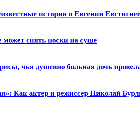
известные истории о Евгении Евстигне
е может снять носки на суше
трисы, чья душевно больная дочь провел
ая»: Как актер и режиссер Николай Бурл