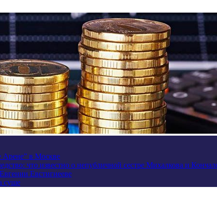
e Арене” в Москве
ледство: что известно о непубличной сестре Михалкова и Кончал
 Евгении Евстигнееве
а суше