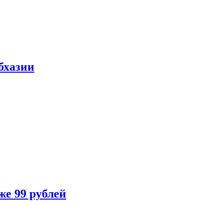
бхазии
же 99 рублей