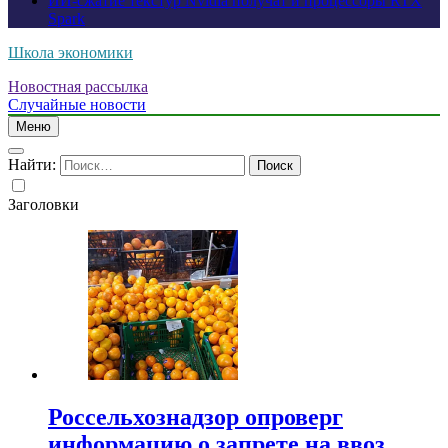
ИИ-сжатие текстур Nvidia получат и процессоры RTX
Spark
Школа экономики
Новостная рассылка
Случайные новости
Меню
Найти:
Заголовки
Россельхознадзор опроверг
информацию о запрете на ввоз