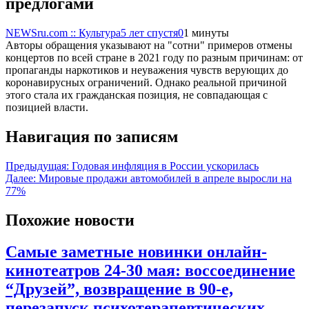
предлогами
NEWSru.com :: Культура
5 лет спустя
0
1 минуты
Авторы обращения указывают на "сотни" примеров отмены
концертов по всей стране в 2021 году по разным причинам: от
пропаганды наркотиков и неуважения чувств верующих до
коронавирусных ограничений. Однако реальной причиной
этого стала их гражданская позиция, не совпадающая с
позицией власти.
Навигация по записям
Предыдущая:
Годовая инфляция в России ускорилась
Далее:
Мировые продажи автомобилей в апреле выросли на
77%
Похожие новости
Самые заметные новинки онлайн-
кинотеатров 24-30 мая: воссоединение
“Друзей”, возвращение в 90-е,
перезапуск психотерапевтических