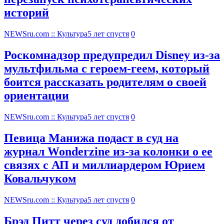
историй
NEWSru.com :: Культура
5 лет спустя
0
Роскомнадзор предупредил Disney из-за
мультфильма c героем-геем, который
боится рассказать родителям о своей
ориентации
NEWSru.com :: Культура
5 лет спустя
0
Певица Манижа подаст в суд на
журнал Wonderzine из-за колонки о ее
связях с АП и миллиардером Юрием
Ковальчуком
NEWSru.com :: Культура
5 лет спустя
0
Брэд Питт через суд добился от