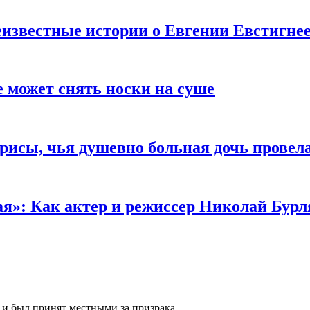
известные истории о Евгении Евстигне
е может снять носки на суше
трисы, чья душевно больная дочь провел
ая»: Как актер и режиссер Николай Бурл
я и был принят местными за призрака