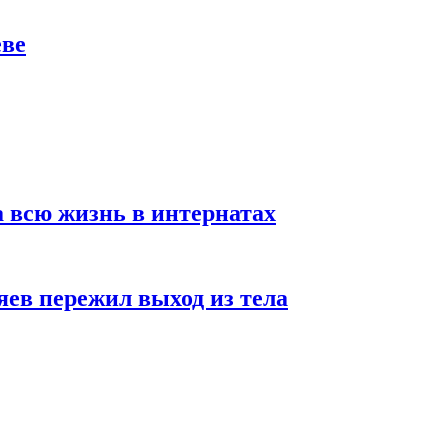
еве
а всю жизнь в интернатах
яев пережил выход из тела