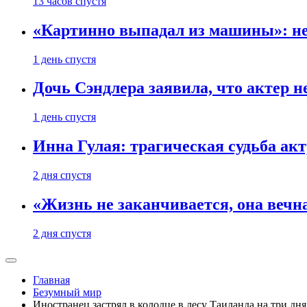
13 часов спустя
«Картинно выпадал из машины»: не
1 день спустя
Дочь Сэндлера заявила, что актер н
1 день спустя
Инна Гулая: трагическая судьба ак
2 дня спустя
«Жизнь не заканчивается, она вечн
2 дня спустя
Главная
Безумный мир
Иностранец застрял в колодце в лесу Таиланда на три дн