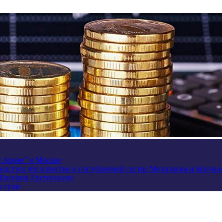
e Арене” в Москве
ледство: что известно о непубличной сестре Михалкова и Кончал
 Евгении Евстигнееве
а суше