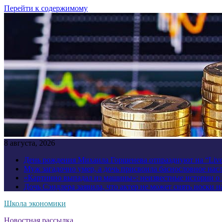
Перейти к содержимому
8 августа, 2026
День рождения Михаила Горшенева отпразднуют на “Liv
Муж загадочно умер, а дочь присвоила баснословное нас
«Картинно выпадал из машины»: неизвестные истории о
Дочь Сэндлера заявила, что актер не может снять носки н
Школа экономики
Новостная рассылка