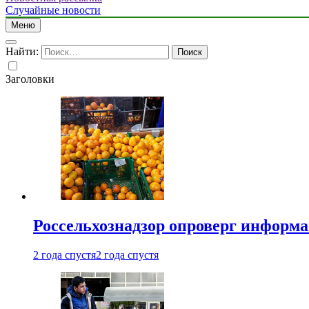
Случайные новости
Меню
Найти:
Заголовки
Россельхознадзор опроверг информа
2 года спустя
2 года спустя