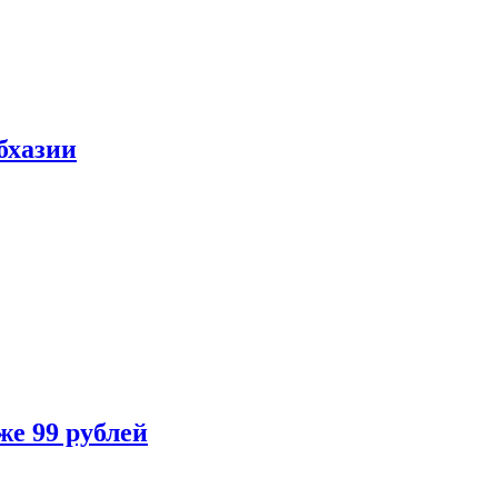
бхазии
же 99 рублей