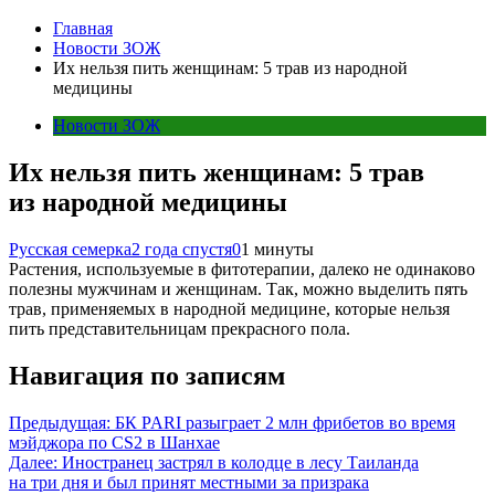
Главная
Новости ЗОЖ
Их нельзя пить женщинам: 5 трав из народной
медицины
Новости ЗОЖ
Их нельзя пить женщинам: 5 трав
из народной медицины
Русская семерка
2 года спустя
0
1 минуты
Растения, используемые в фитотерапии, далеко не одинаково
полезны мужчинам и женщинам. Так, можно выделить пять
трав, применяемых в народной медицине, которые нельзя
пить представительницам прекрасного пола.
Навигация по записям
Предыдущая:
БК PARI разыграет 2 млн фрибетов во время
мэйджора по CS2 в Шанхае
Далее:
Иностранец застрял в колодце в лесу Таиланда
на три дня и был принят местными за призрака