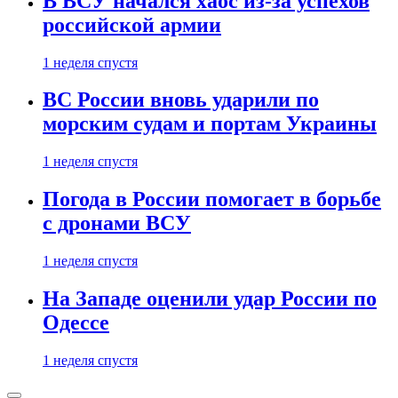
В ВСУ начался хаос из-за успехов
российской армии
1 неделя спустя
ВС России вновь ударили по
морским судам и портам Украины
1 неделя спустя
Погода в России помогает в борьбе
с дронами ВСУ
1 неделя спустя
На Западе оценили удар России по
Одессе
1 неделя спустя