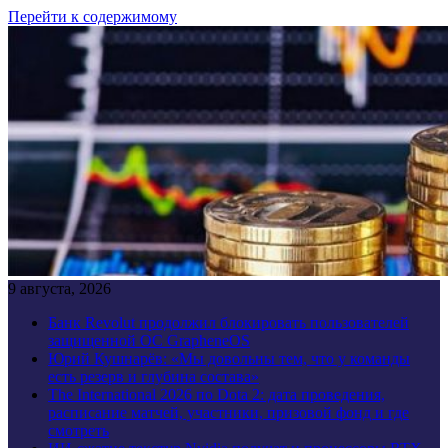
Перейти к содержимому
9 августа, 2026
Банк Revolut продолжил блокировать пользователей
защищенной ОС GrapheneOS
Юрий Кушнарёв: «Мы довольны тем, что у команды
есть резерв и глубина состава»
The International 2026 по Dota 2: дата проведения,
расписание матчей, участники, призовой фонд и где
смотреть