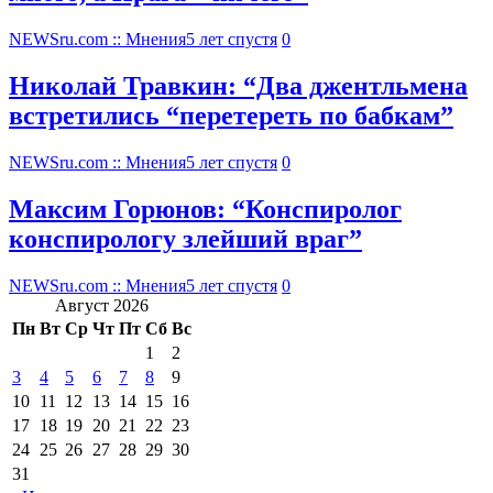
NEWSru.com :: Мнения
5 лет спустя
0
Николай Травкин: “Два джентльмена
встретились “перетереть по бабкам”
NEWSru.com :: Мнения
5 лет спустя
0
Максим Горюнов: “Конспиролог
конспирологу злейший враг”
NEWSru.com :: Мнения
5 лет спустя
0
Август 2026
Пн
Вт
Ср
Чт
Пт
Сб
Вс
1
2
3
4
5
6
7
8
9
10
11
12
13
14
15
16
17
18
19
20
21
22
23
24
25
26
27
28
29
30
31