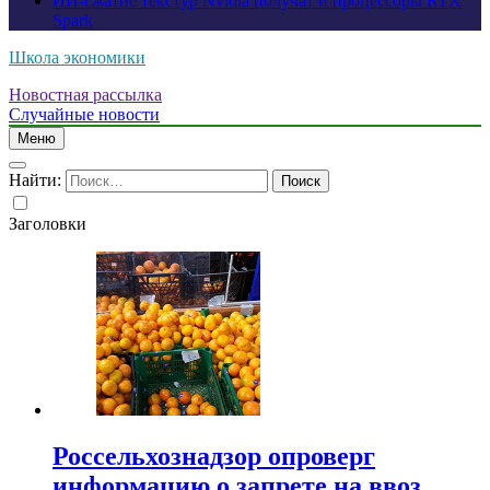
ИИ-сжатие текстур Nvidia получат и процессоры RTX
Spark
Школа экономики
Новостная рассылка
Случайные новости
Меню
Найти:
Заголовки
Россельхознадзор опроверг
информацию о запрете на ввоз