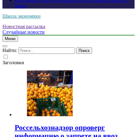
ИИ-сжатие текстур Nvidia получат и процессоры RTX
Spark
Школа экономики
Новостная рассылка
Случайные новости
Меню
Найти:
Заголовки
Россельхознадзор опроверг
информацию о запрете на ввоз