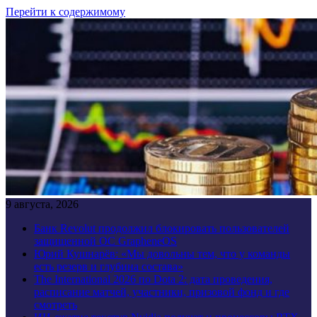
Перейти к содержимому
9 августа, 2026
Банк Revolut продолжил блокировать пользователей
защищенной ОС GrapheneOS
Юрий Кушнарёв: «Мы довольны тем, что у команды
есть резерв и глубина состава»
The International 2026 по Dota 2: дата проведения,
расписание матчей, участники, призовой фонд и где
смотреть