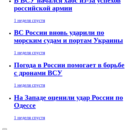
В ВСУ начался хаос из-за успехов
российской армии
1 неделя спустя
ВС России вновь ударили по
морским судам и портам Украины
1 неделя спустя
Погода в России помогает в борьбе
с дронами ВСУ
1 неделя спустя
На Западе оценили удар России по
Одессе
1 неделя спустя