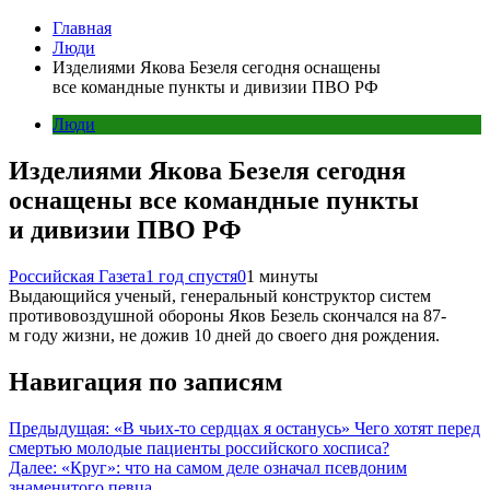
Главная
Люди
Изделиями Якова Безеля сегодня оснащены
все командные пункты и дивизии ПВО РФ
Люди
Изделиями Якова Безеля сегодня
оснащены все командные пункты
и дивизии ПВО РФ
Российская Газета
1 год спустя
0
1 минуты
Выдающийся ученый, генеральный конструктор систем
противовоздушной обороны Яков Безель скончался на 87-
м году жизни, не дожив 10 дней до своего дня рождения.
Навигация по записям
Предыдущая:
«В чьих-то сердцах я останусь» Чего хотят перед
смертью молодые пациенты российского хосписа?
Далее:
«Круг»: что на самом деле означал псевдоним
знаменитого певца