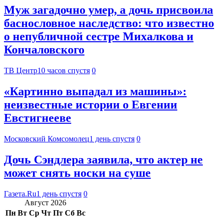
Муж загадочно умер, а дочь присвоила
баснословное наследство: что известно
о непубличной сестре Михалкова и
Кончаловского
ТВ Центр
10 часов спустя
0
«Картинно выпадал из машины»:
неизвестные истории о Евгении
Евстигнееве
Московский Комсомолец
1 день спустя
0
Дочь Сэндлера заявила, что актер не
может снять носки на суше
Газета.Ru
1 день спустя
0
Август 2026
Пн
Вт
Ср
Чт
Пт
Сб
Вс