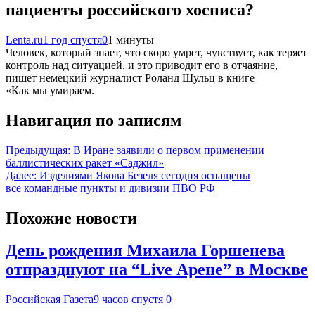
пациенты российского хосписа?
Lenta.ru
1 год спустя
0
1 минуты
Человек, который знает, что скоро умрет, чувствует, как теряет
контроль над ситуацией, и это приводит его в отчаяние,
пишет немецкий журналист Роланд Шульц в книге
«Как мы умираем.
Навигация по записям
Предыдущая:
В Иране заявили о первом применении
баллистических ракет «Саджил»
Далее:
Изделиями Якова Безеля сегодня оснащены
все командные пункты и дивизии ПВО РФ
Похожие новости
День рождения Михаила Горшенева
отпразднуют на “Live Арене” в Москве
Российская Газета
9 часов спустя
0