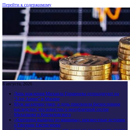
Перейти к содержимому
8 августа, 2026
День рождения Михаила Горшенева отпразднуют на
“Live Арене” в Москве
Муж загадочно умер, а дочь присвоила баснословное
наследство: что известно о непубличной сестре
Михалкова и Кончаловского
«Картинно выпадал из машины»: неизвестные истории
о Евгении Евстигнееве