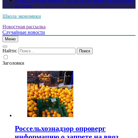
Дочь Сэндлера заявила, что актер не может снять носки
на суше
Школа экономики
Новостная рассылка
Случайные новости
Меню
Найти:
Заголовки
Россельхознадзор опроверг
информацию о запрете на ввоз