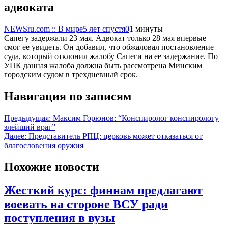
адвоката
NEWSru.com :: В мире
5 лет спустя
0
1 минуты
Сапегу задержали 23 мая. Адвокат только 28 мая впервые
смог ее увидеть. Он добавил, что обжаловал постановление
суда, который отклонил жалобу Сапеги на ее задержание. По
УПК данная жалоба должна быть рассмотрена Минским
городским судом в трехдневный срок.
Навигация по записям
Предыдущая:
Максим Горюнов: “Конспиролог конспирологу
злейший враг”
Далее:
Представитель РПЦ: церковь может отказаться от
благословения оружия
Похожие новости
Жесткий курс: финнам предлагают
воевать на стороне ВСУ ради
поступления в вузы