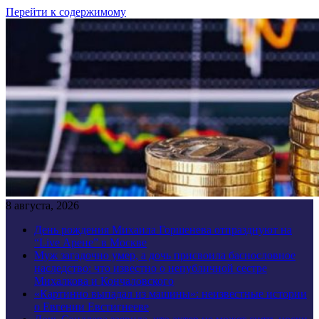
Перейти к содержимому
8 августа, 2026
День рождения Михаила Горшенева отпразднуют на
“Live Арене” в Москве
Муж загадочно умер, а дочь присвоила баснословное
наследство: что известно о непубличной сестре
Михалкова и Кончаловского
«Картинно выпадал из машины»: неизвестные истории
о Евгении Евстигнееве