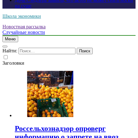
Дочь Сэндлера заявила, что актер не может снять носки
на суше
Школа экономики
Новостная рассылка
Случайные новости
Меню
Найти:
Заголовки
Россельхознадзор опроверг
информацию о запрете на ввоз