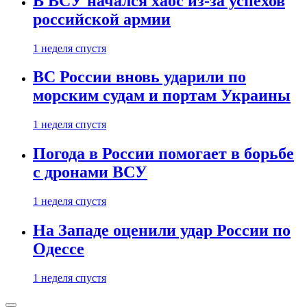
В ВСУ начался хаос из-за успехов
российской армии
1 неделя спустя
ВС России вновь ударили по
морским судам и портам Украины
1 неделя спустя
Погода в России помогает в борьбе
с дронами ВСУ
1 неделя спустя
На Западе оценили удар России по
Одессе
1 неделя спустя