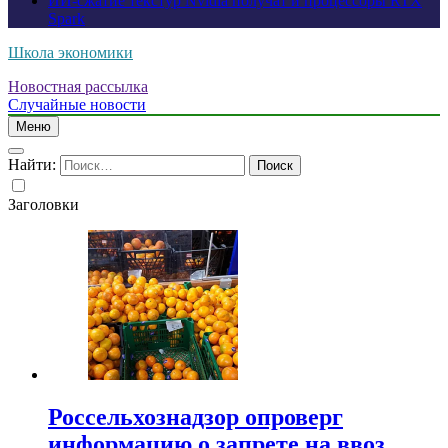
ИИ-сжатие текстур Nvidia получат и процессоры RTX
Spark
Школа экономики
Новостная рассылка
Случайные новости
Меню
Найти:
Заголовки
Россельхознадзор опроверг
информацию о запрете на ввоз