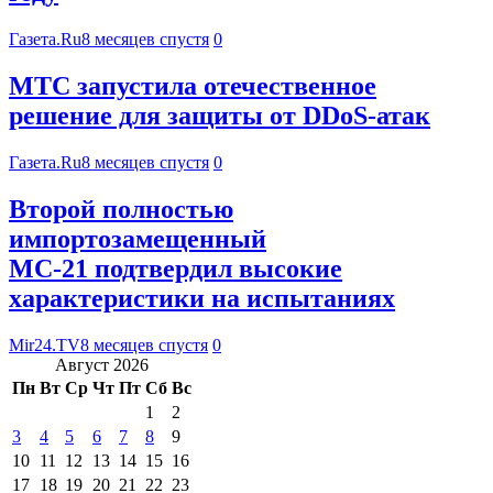
Газета.Ru
8 месяцев спустя
0
МТС запустила отечественное
решение для защиты от DDoS-атак
Газета.Ru
8 месяцев спустя
0
Второй полностью
импортозамещенный
МС-21 подтвердил высокие
характеристики на испытаниях
Mir24.TV
8 месяцев спустя
0
Август 2026
Пн
Вт
Ср
Чт
Пт
Сб
Вс
1
2
3
4
5
6
7
8
9
10
11
12
13
14
15
16
17
18
19
20
21
22
23