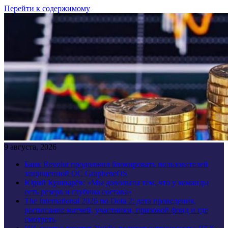
Перейти к содержимому
9 августа, 2026
Банк Revolut продолжил блокировать пользователей
защищенной ОС GrapheneOS
Юрий Кушнарёв: «Мы довольны тем, что у команды
есть резерв и глубина состава»
The International 2026 по Dota 2: дата проведения,
расписание матчей, участники, призовой фонд и где
смотреть