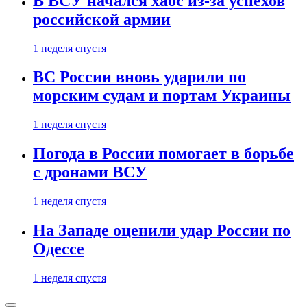
В ВСУ начался хаос из-за успехов
российской армии
1 неделя спустя
ВС России вновь ударили по
морским судам и портам Украины
1 неделя спустя
Погода в России помогает в борьбе
с дронами ВСУ
1 неделя спустя
На Западе оценили удар России по
Одессе
1 неделя спустя