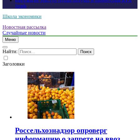
ИИ-сжатие текстур Nvidia получат и процессоры RTX
Spark
Школа экономики
Новостная рассылка
Случайные новости
Меню
Найти:
Заголовки
Россельхознадзор опроверг
информацию о запрете на ввоз