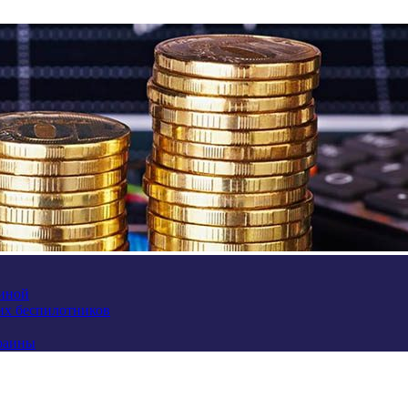
аиной
их беспилотников
краины