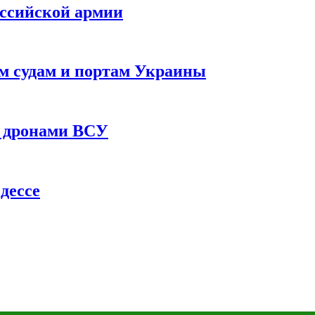
оссийской армии
им судам и портам Украины
 с дронами ВСУ
дессе