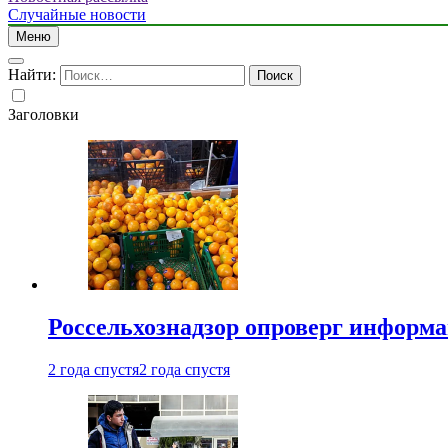
Случайные новости
Меню
Найти:
Заголовки
Россельхознадзор опроверг информа
2 года спустя
2 года спустя