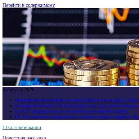
Перейти к содержимому
6 августа, 2026
Лантратова анонсировала новый обмен пленными с Укр
Патрушев отметил потенциал России для развития морск
В ВСУ начался хаос из-за успехов российской армии
ВС России вновь ударили по морским судам и портам У
Школа экономики
Новостная рассылка