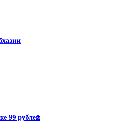
бхазии
же 99 рублей