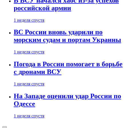
В ВСУ начался хаос из-за успехов
российской армии
1 неделя спустя
ВС России вновь ударили по
морским судам и портам Украины
1 неделя спустя
Погода в России помогает в борьбе
с дронами ВСУ
1 неделя спустя
На Западе оценили удар России по
Одессе
1 неделя спустя