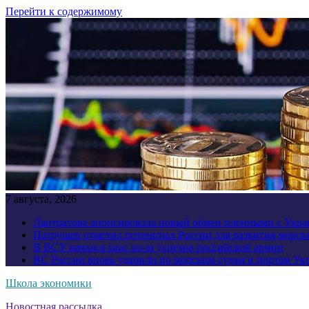
Перейти к содержимому
7 августа, 2026
Лантратова анонсировала новый обмен пленными с Укр
Патрушев отметил потенциал России для развития морск
В ВСУ начался хаос из-за успехов российской армии
ВС России вновь ударили по морским судам и портам У
Школа экономики
Новостная рассылка