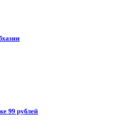
бхазии
же 99 рублей