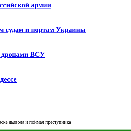
оссийской армии
им судам и портам Украины
 с дронами ВСУ
дессе
аске дьявола и поймал преступника