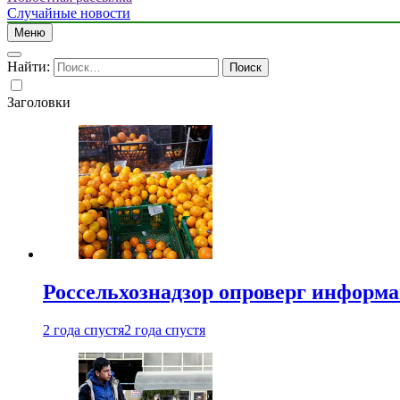
Случайные новости
Меню
Найти:
Заголовки
Россельхознадзор опроверг информа
2 года спустя
2 года спустя