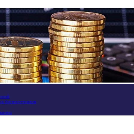
аиной
их беспилотников
краины