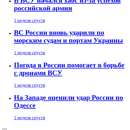
В ВСУ начался хаос из-за успехов
российской армии
1 неделя спустя
ВС России вновь ударили по
морским судам и портам Украины
1 неделя спустя
Погода в России помогает в борьбе
с дронами ВСУ
1 неделя спустя
На Западе оценили удар России по
Одессе
1 неделя спустя