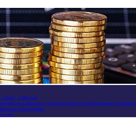
e Арене” в Москве
ледство: что известно о непубличной сестре Михалкова и Кончал
 Евгении Евстигнееве
а суше