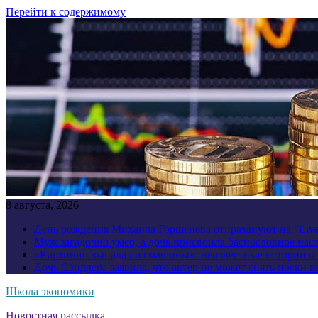
Перейти к содержимому
8 августа, 2026
День рождения Михаила Горшенева отпразднуют на “Liv
Муж загадочно умер, а дочь присвоила баснословное нас
«Картинно выпадал из машины»: неизвестные истории о
Дочь Сэндлера заявила, что актер не может снять носки н
Школа экономики
Новостная рассылка