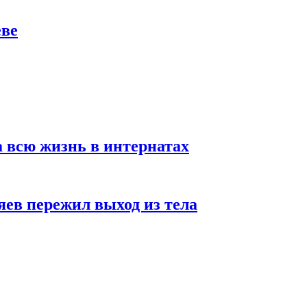
еве
а всю жизнь в интернатах
яев пережил выход из тела