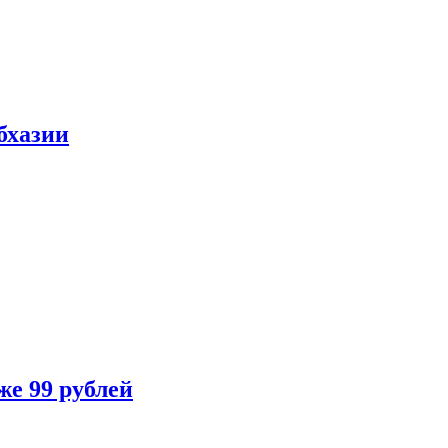
бхазии
же 99 рублей