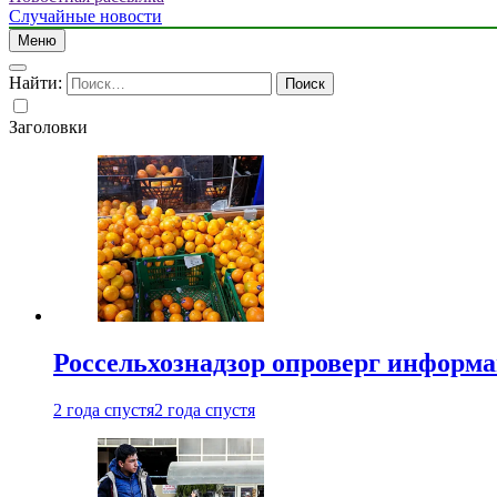
Случайные новости
Меню
Найти:
Заголовки
Россельхознадзор опроверг информа
2 года спустя
2 года спустя