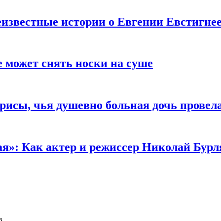
известные истории о Евгении Евстигне
е может снять носки на суше
трисы, чья душевно больная дочь провел
ая»: Как актер и режиссер Николай Бурл
в