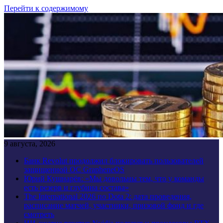
Перейти к содержимому
9 августа, 2026
Банк Revolut продолжил блокировать пользователей
защищенной ОС GrapheneOS
Юрий Кушнарёв: «Мы довольны тем, что у команды
есть резерв и глубина состава»
The International 2026 по Dota 2: дата проведения,
расписание матчей, участники, призовой фонд и где
смотреть