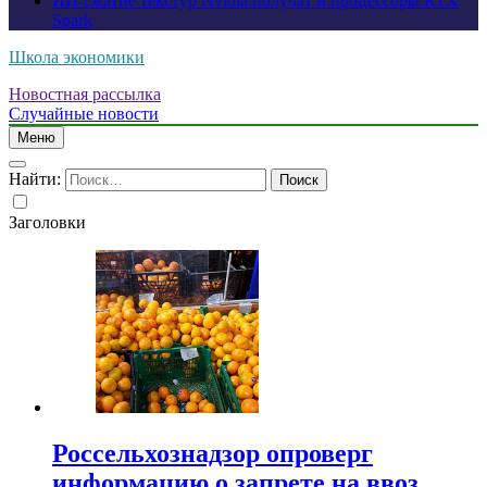
ИИ-сжатие текстур Nvidia получат и процессоры RTX
Spark
Школа экономики
Новостная рассылка
Случайные новости
Меню
Найти:
Заголовки
Россельхознадзор опроверг
информацию о запрете на ввоз