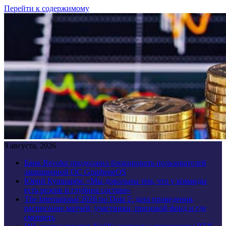
Перейти к содержимому
9 августа, 2026
Банк Revolut продолжил блокировать пользователей
защищенной ОС GrapheneOS
Юрий Кушнарёв: «Мы довольны тем, что у команды
есть резерв и глубина состава»
The International 2026 по Dota 2: дата проведения,
расписание матчей, участники, призовой фонд и где
смотреть