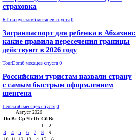
страховка
RT на русском
6 месяцев спустя
0
Загранпаспорт для ребенка в Абхазию:
какие правила пересечения границы
действуют в 2026 году
TourDom
6 месяцев спустя
0
Российским туристам назвали страну
с самым быстрым оформлением
шенгена
Lenta.ru
6 месяцев спустя
0
Август 2026
Пн
Вт
Ср
Чт
Пт
Сб
Вс
1
2
3
4
5
6
7
8
9
10
11
12
13
14
15
16