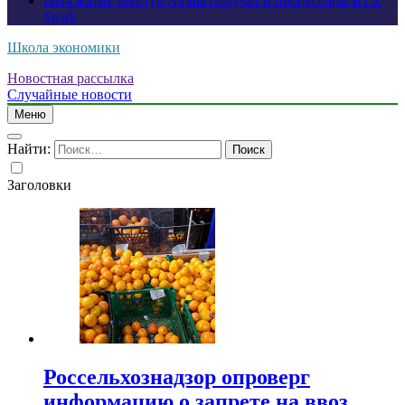
ИИ-сжатие текстур Nvidia получат и процессоры RTX
Spark
Школа экономики
Новостная рассылка
Случайные новости
Меню
Найти:
Заголовки
Россельхознадзор опроверг
информацию о запрете на ввоз