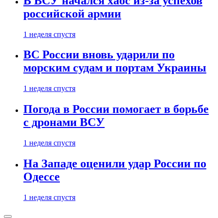
В ВСУ начался хаос из-за успехов
российской армии
1 неделя спустя
ВС России вновь ударили по
морским судам и портам Украины
1 неделя спустя
Погода в России помогает в борьбе
с дронами ВСУ
1 неделя спустя
На Западе оценили удар России по
Одессе
1 неделя спустя