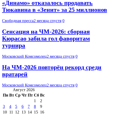
«Динамо» отказалось продавать
Тюкавина в «Зенит» за 25 миллионов
Свободная пресса
2 месяца спустя
0
Сенсация на ЧМ-2026: сборная
Кюрасао забила гол фаворитам
турнира
Московский Комсомолец
2 месяца спустя
0
На ЧМ-2026 повторён рекорд среди
вратарей
Московский Комсомолец
2 месяца спустя
0
Август 2026
Пн
Вт
Ср
Чт
Пт
Сб
Вс
1
2
3
4
5
6
7
8
9
10
11
12
13
14
15
16