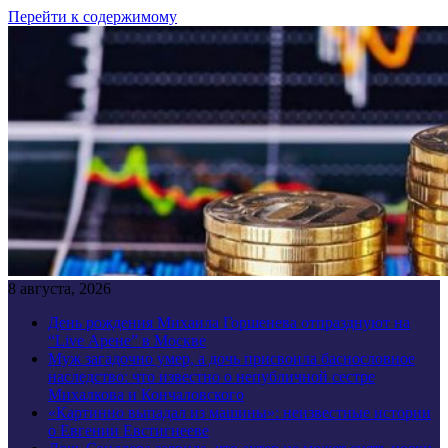
Перейти к содержимому
8 августа, 2026
День рождения Михаила Горшенева отпразднуют на
“Live Арене” в Москве
Муж загадочно умер, а дочь присвоила баснословное
наследство: что известно о непубличной сестре
Михалкова и Кончаловского
«Картинно выпадал из машины»: неизвестные истории
о Евгении Евстигнееве