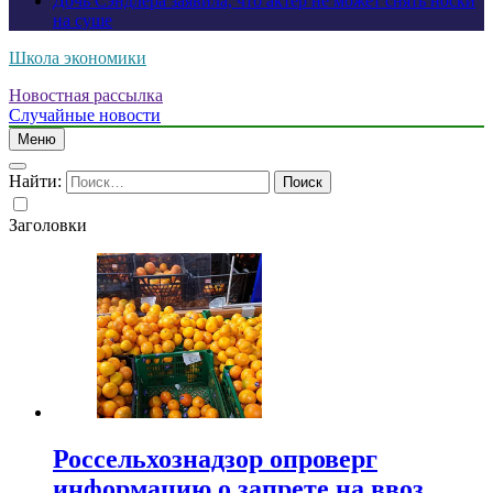
Дочь Сэндлера заявила, что актер не может снять носки
на суше
Школа экономики
Новостная рассылка
Случайные новости
Меню
Найти:
Заголовки
Россельхознадзор опроверг
информацию о запрете на ввоз