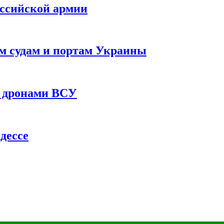
оссийской армии
им судам и портам Украины
 с дронами ВСУ
дессе