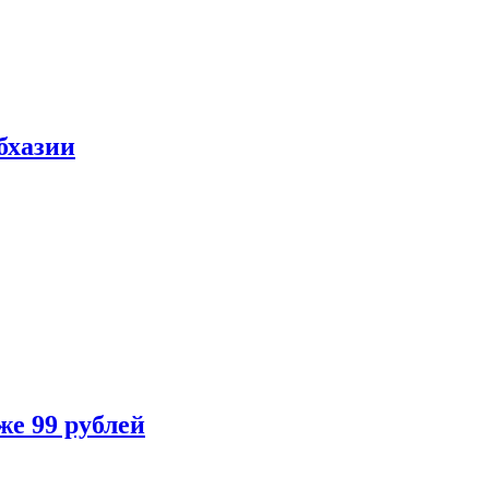
бхазии
же 99 рублей