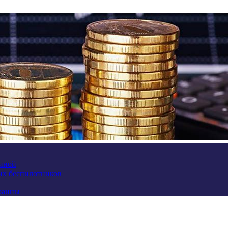
аиной
их беспилотников
краины