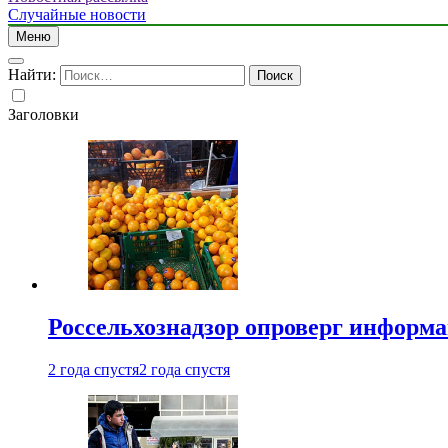
Случайные новости
Меню
Найти:
Заголовки
Россельхознадзор опроверг информа
2 года спустя
2 года спустя