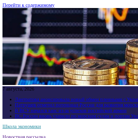
Перейти к содержимому
7 августа, 2026
Лантратова анонсировала новый обмен пленными с Укр
Патрушев отметил потенциал России для развития морск
В ВСУ начался хаос из-за успехов российской армии
ВС России вновь ударили по морским судам и портам У
Школа экономики
Новостная рассылка