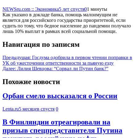
NEWSru.com :: Экономика
5 лет спустя
0
1 минуты
Как указано в докладе банка, помощь малоимущим не
является для российского государства приоритетной, если
судить по тому, что бедное население до пандемии получало
лишь 10% выплат в рамках всей социальной помощи.
Навигация по записям
Предыдущая:
Госдума одобрила в первом чтении поправки в
УК об ужесточении ответственности за пьяную езду
Далее:
Лилия Шевцова: “Сорвал ли Путин банк?”
Похожие новости
Орбан смело высказался о России
Lenta.ru
5 месяцев спустя
0
В Финляндии отреагировали на
призыв спецпредставителя Путина