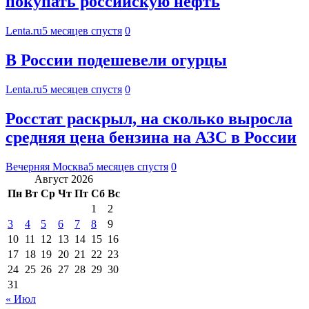
покупать российскую нефть
Lenta.ru
5 месяцев спустя
0
В России подешевели огурцы
Lenta.ru
5 месяцев спустя
0
Росстат раскрыл, на сколько выросла
средняя цена бензина на АЗС в России
Вечерняя Москва
5 месяцев спустя
0
Август 2026
Пн
Вт
Ср
Чт
Пт
Сб
Вс
1
2
3
4
5
6
7
8
9
10
11
12
13
14
15
16
17
18
19
20
21
22
23
24
25
26
27
28
29
30
31
« Июл