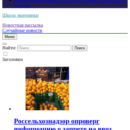
Дочь Сэндлера заявила, что актер не может снять носки
на суше
Школа экономики
Новостная рассылка
Случайные новости
Меню
Найти:
Заголовки
Россельхознадзор опроверг
информацию о запрете на ввоз