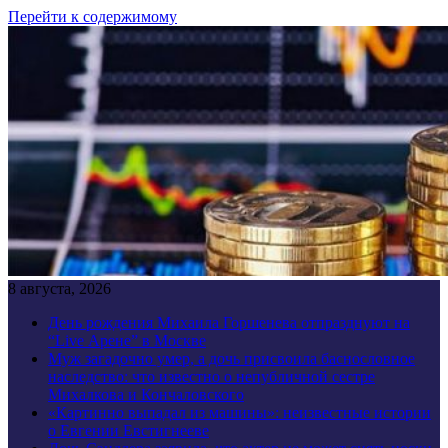
Перейти к содержимому
8 августа, 2026
День рождения Михаила Горшенева отпразднуют на
“Live Арене” в Москве
Муж загадочно умер, а дочь присвоила баснословное
наследство: что известно о непубличной сестре
Михалкова и Кончаловского
«Картинно выпадал из машины»: неизвестные истории
о Евгении Евстигнееве