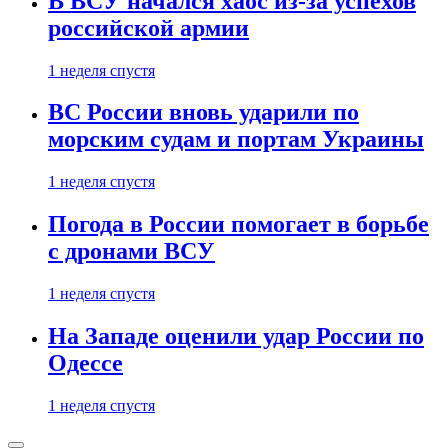
В ВСУ начался хаос из-за успехов
российской армии
1 неделя спустя
ВС России вновь ударили по
морским судам и портам Украины
1 неделя спустя
Погода в России помогает в борьбе
с дронами ВСУ
1 неделя спустя
На Западе оценили удар России по
Одессе
1 неделя спустя