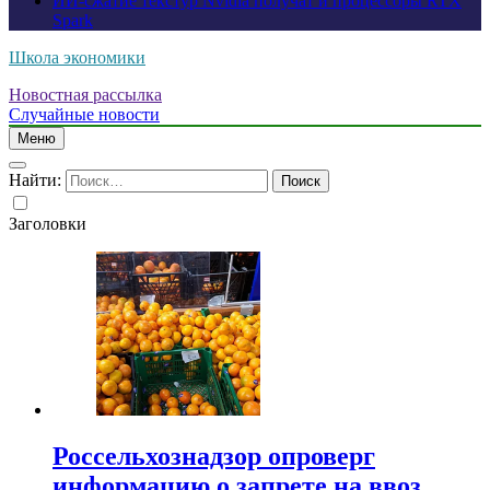
ИИ-сжатие текстур Nvidia получат и процессоры RTX
Spark
Школа экономики
Новостная рассылка
Случайные новости
Меню
Найти:
Заголовки
Россельхознадзор опроверг
информацию о запрете на ввоз