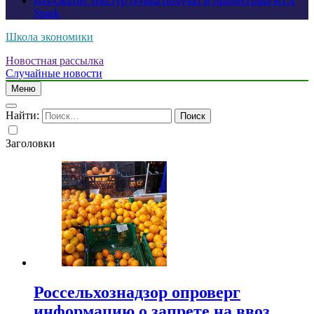
ИИ-сжатие текстур Nvidia получат и процессоры RTX
Spark
Школа экономики
Новостная рассылка
Случайные новости
Меню
Найти:
Заголовки
Россельхознадзор опроверг
информацию о запрете на ввоз