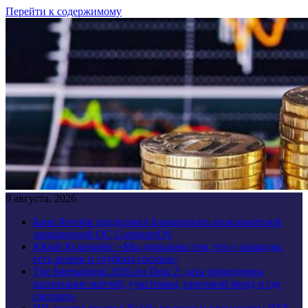
Перейти к содержимому
9 августа, 2026
Банк Revolut продолжил блокировать пользователей
защищенной ОС GrapheneOS
Юрий Кушнарёв: «Мы довольны тем, что у команды
есть резерв и глубина состава»
The International 2026 по Dota 2: дата проведения,
расписание матчей, участники, призовой фонд и где
смотреть