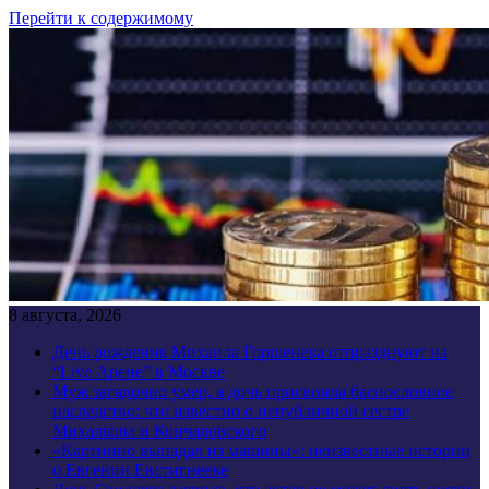
Перейти к содержимому
8 августа, 2026
День рождения Михаила Горшенева отпразднуют на
“Live Арене” в Москве
Муж загадочно умер, а дочь присвоила баснословное
наследство: что известно о непубличной сестре
Михалкова и Кончаловского
«Картинно выпадал из машины»: неизвестные истории
о Евгении Евстигнееве