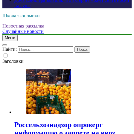
Дочь Сэндлера заявила, что актер не может снять носки
на суше
Школа экономики
Новостная рассылка
Случайные новости
Меню
Найти:
Заголовки
Россельхознадзор опроверг
информацию о запрете на ввоз