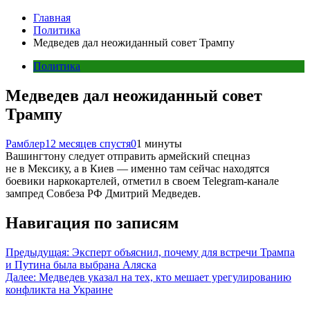
Главная
Политика
Медведев дал неожиданный совет Трампу
Политика
Медведев дал неожиданный совет
Трампу
Рамблер
12 месяцев спустя
0
1 минуты
Вашингтону следует отправить армейский спецназ
не в Мексику, а в Киев — именно там сейчас находятся
боевики наркокартелей, отметил в своем Telegram-канале
зампред Совбеза РФ Дмитрий Медведев.
Навигация по записям
Предыдущая:
Эксперт объяснил, почему для встречи Трампа
и Путина была выбрана Аляска
Далее:
Медведев указал на тех, кто мешает урегулированию
конфликта на Украине