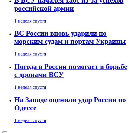
В ВСУ начался хаос из-за успехов
российской армии
1 неделя спустя
ВС России вновь ударили по
морским судам и портам Украины
1 неделя спустя
Погода в России помогает в борьбе
с дронами ВСУ
1 неделя спустя
На Западе оценили удар России по
Одессе
1 неделя спустя