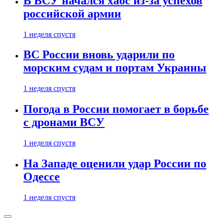
В ВСУ начался хаос из-за успехов
российской армии
1 неделя спустя
ВС России вновь ударили по
морским судам и портам Украины
1 неделя спустя
Погода в России помогает в борьбе
с дронами ВСУ
1 неделя спустя
На Западе оценили удар России по
Одессе
1 неделя спустя