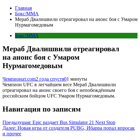
Главная
Бокс/MMA
Мераб Двалишвили отреагировал на анонс боя с Умаром
Нурмагомедовым
Бокс/MMA
Мераб Двалишвили отреагировал
на анонс боя с Умаром
Нурмагомедовым
Чемпионат.com
2 года спустя
0
1 минуты
Чемпион UFC в легчайшем весе Мераб Двалишвили
отреагировал на анонс своего боя с непобеждённым
российским бойцом UFC Умаром Нурмагомедовым.
Навигация по записям
Предыдущая:
Epic раздает Bus Simulator 21 Next Stop
Далее:
Новая игра от создателя PUBG, Ибарра попал впросак
и прочее