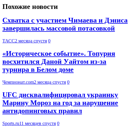
Похожие новости
Схватка с участием Чимаева и Дэниса
завершилась массовой потасовкой
ТАСС
2 месяца спустя
0
«Историческое событие». Топурия
восхитился Даной Уайтом из-за
турнира в Белом доме
Чемпионат.com
2 месяца спустя
0
UFC дисквалифицировал украинку
Марину Мороз на год за нарушение
антидопинговых правил
Sports.ru
11 месяцев спустя
0