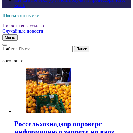
ИИ-сжатие текстур Nvidia получат и процессоры RTX
Spark
Школа экономики
Новостная рассылка
Случайные новости
Меню
Найти:
Заголовки
Россельхознадзор опроверг
информацию о запрете на ввоз