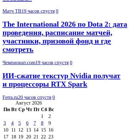
Матч ТВ
19 часов спустя
0
The International 2026 по Dota 2: дата
проведения, расписание матчей,
участники, призовой фонд и где
смотреть
Чемпионат.com
19 часов спустя
0
ИИ-сжатие текстур Nvidia получат
и процессоры RTX Spark
Ferra.ru
20 часов спустя
0
Август 2026
Пн
Вт
Ср
Чт
Пт
Сб
Вс
1
2
3
4
5
6
7
8
9
10
11
12
13
14
15
16
17
18
19
20
21
22
23