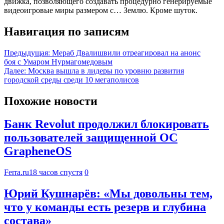
движка, позволяющего создавать процедурно генерируемые
видеоигровые миры размером с… Землю. Кроме шуток.
Навигация по записям
Предыдущая:
Мераб Двалишвили отреагировал на анонс
боя с Умаром Нурмагомедовым
Далее:
Москва вышла в лидеры по уровню развития
городской среды среди 10 мегаполисов
Похожие новости
Банк Revolut продолжил блокировать
пользователей защищенной ОС
GrapheneOS
Ferra.ru
18 часов спустя
0
Юрий Кушнарёв: «Мы довольны тем,
что у команды есть резерв и глубина
состава»