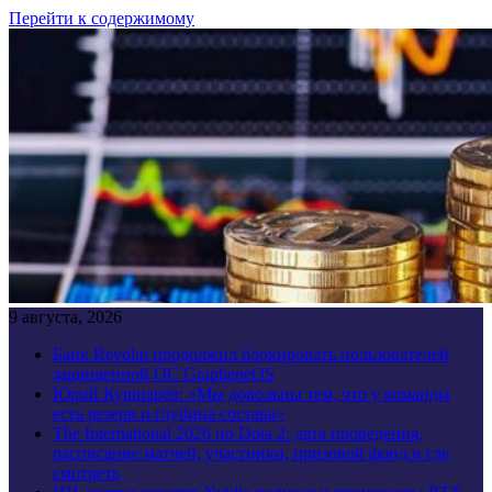
Перейти к содержимому
9 августа, 2026
Банк Revolut продолжил блокировать пользователей
защищенной ОС GrapheneOS
Юрий Кушнарёв: «Мы довольны тем, что у команды
есть резерв и глубина состава»
The International 2026 по Dota 2: дата проведения,
расписание матчей, участники, призовой фонд и где
смотреть