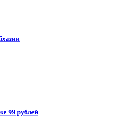
бхазии
же 99 рублей