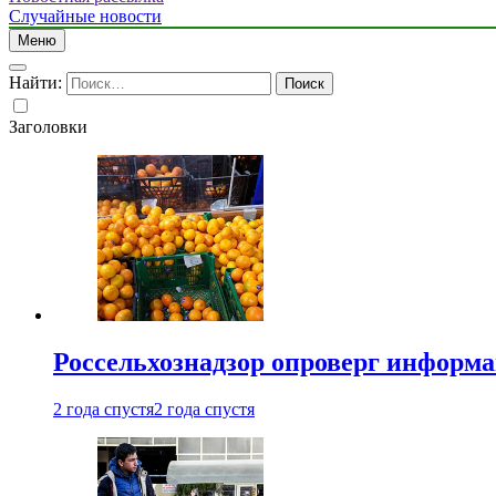
Случайные новости
Меню
Найти:
Заголовки
Россельхознадзор опроверг информа
2 года спустя
2 года спустя