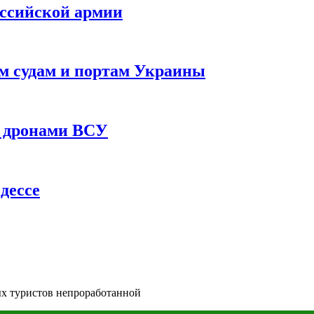
оссийской армии
им судам и портам Украины
 с дронами ВСУ
дессе
ых туристов непроработанной