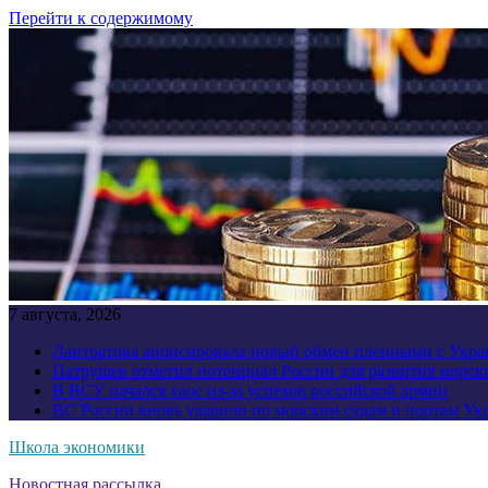
Перейти к содержимому
7 августа, 2026
Лантратова анонсировала новый обмен пленными с Укр
Патрушев отметил потенциал России для развития морск
В ВСУ начался хаос из-за успехов российской армии
ВС России вновь ударили по морским судам и портам У
Школа экономики
Новостная рассылка