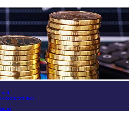
аиной
их беспилотников
краины