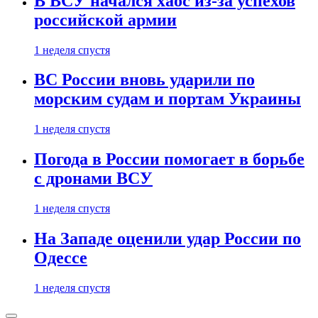
В ВСУ начался хаос из-за успехов
российской армии
1 неделя спустя
ВС России вновь ударили по
морским судам и портам Украины
1 неделя спустя
Погода в России помогает в борьбе
с дронами ВСУ
1 неделя спустя
На Западе оценили удар России по
Одессе
1 неделя спустя