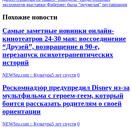
экспонатов выставки Фаберже: была “неумелая” реставрация
Похожие новости
Самые заметные новинки онлайн-
кинотеатров 24-30 мая: воссоединение
“Друзей”, возвращение в 90-е,
перезапуск психотерапевтических
историй
NEWSru.com :: Культура
5 лет спустя
0
Роскомнадзор предупредил Disney из-за
мультфильма c героем-геем, который
боится рассказать родителям о своей
ориентации
NEWSru.com :: Культура
5 лет спустя
0