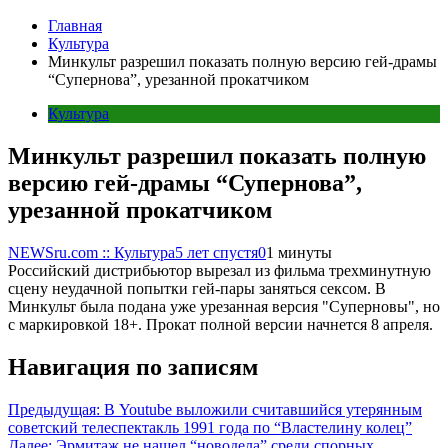
Главная
Культура
Минкульт разрешил показать полную версию гей-драмы
“Супернова”, урезанной прокатчиком
Культура
Минкульт разрешил показать полную
версию гей-драмы “Супернова”,
урезанной прокатчиком
NEWSru.com :: Культура
5 лет спустя
0
1 минуты
Российский дистрибьютор вырезал из фильма трехминутную
сцену неудачной попытки гей-пары заняться сексом. В
Минкульт была подана уже урезанная версия "Суперновы", но
с маркировкой 18+. Прокат полной версии начнется 8 апреля.
Навигация по записям
Предыдущая:
В Youtube выложили считавшийся утерянным
советский телеспектакль 1991 года по “Властелину колец”
Далее:
Эрмитаж не нашел “новодела” среди спорных