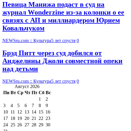
Певица Манижа подаст в суд на
журнал Wonderzine из-за колонки о ее
связях с АП и миллиардером Юрием
Ковальчуком
NEWSru.com :: Культура
5 лет спустя
0
Брэд Питт через суд добился от
Анджелины Джоли совместной опеки
над детьми
NEWSru.com :: Культура
5 лет спустя
0
Август 2026
Пн
Вт
Ср
Чт
Пт
Сб
Вс
1
2
3
4
5
6
7
8
9
10
11
12
13
14
15
16
17
18
19
20
21
22
23
24
25
26
27
28
29
30