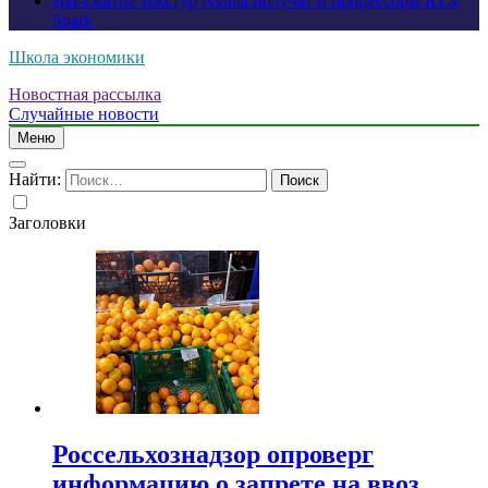
ИИ-сжатие текстур Nvidia получат и процессоры RTX
Spark
Школа экономики
Новостная рассылка
Случайные новости
Меню
Найти:
Заголовки
Россельхознадзор опроверг
информацию о запрете на ввоз