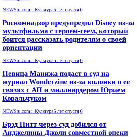
NEWSru.com :: Культура
5 лет спустя
0
Роскомнадзор предупредил Disney из-за
мультфильма c героем-геем, который
боится рассказать родителям о своей
ориентации
NEWSru.com :: Культура
5 лет спустя
0
Певица Манижа подаст в суд на
журнал Wonderzine из-за колонки о ее
связях с АП и миллиардером Юрием
Ковальчуком
NEWSru.com :: Культура
5 лет спустя
0
Брэд Питт через суд добился от
Анджелины Джоли совместной опеки