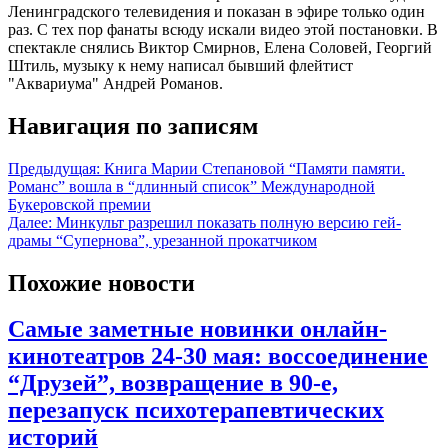
Ленинградского телевидения и показан в эфире только один
раз. С тех пор фанаты всюду искали видео этой постановки. В
спектакле снялись Виктор Смирнов, Елена Соловей, Георгий
Штиль, музыку к нему написал бывший флейтист
"Аквариума" Андрей Романов.
Навигация по записям
Предыдущая:
Книга Марии Степановой “Памяти памяти.
Романс” вошла в “длинный список” Международной
Букеровской премии
Далее:
Минкульт разрешил показать полную версию гей-
драмы “Супернова”, урезанной прокатчиком
Похожие новости
Самые заметные новинки онлайн-
кинотеатров 24-30 мая: воссоединение
“Друзей”, возвращение в 90-е,
перезапуск психотерапевтических
историй