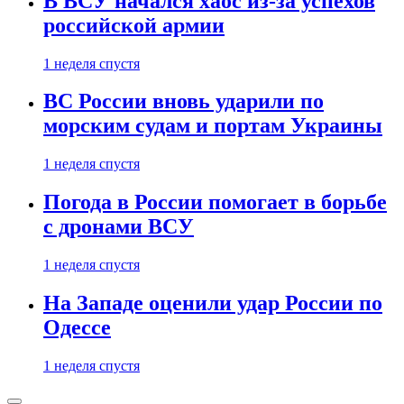
В ВСУ начался хаос из-за успехов
российской армии
1 неделя спустя
ВС России вновь ударили по
морским судам и портам Украины
1 неделя спустя
Погода в России помогает в борьбе
с дронами ВСУ
1 неделя спустя
На Западе оценили удар России по
Одессе
1 неделя спустя