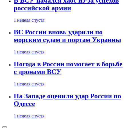
В ВСУ начался хаос из-за успехов
российской армии
1 неделя спустя
ВС России вновь ударили по
морским судам и портам Украины
1 неделя спустя
Погода в России помогает в борьбе
с дронами ВСУ
1 неделя спустя
На Западе оценили удар России по
Одессе
1 неделя спустя