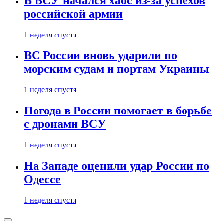
В ВСУ начался хаос из-за успехов
российской армии
1 неделя спустя
ВС России вновь ударили по
морским судам и портам Украины
1 неделя спустя
Погода в России помогает в борьбе
с дронами ВСУ
1 неделя спустя
На Западе оценили удар России по
Одессе
1 неделя спустя