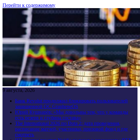
Перейти к содержимому
9 августа, 2026
Банк Revolut продолжил блокировать пользователей
защищенной ОС GrapheneOS
Юрий Кушнарёв: «Мы довольны тем, что у команды
есть резерв и глубина состава»
The International 2026 по Dota 2: дата проведения,
расписание матчей, участники, призовой фонд и где
смотреть