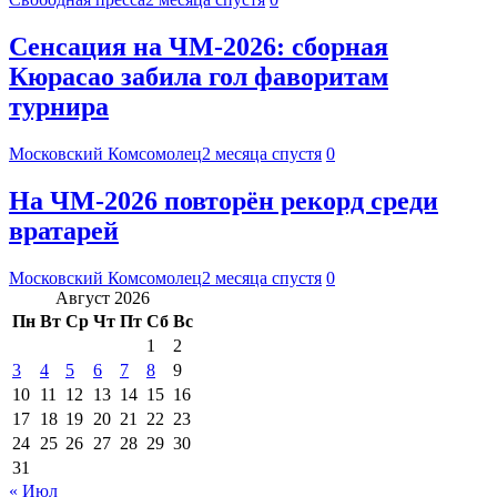
Сенсация на ЧМ-2026: сборная
Кюрасао забила гол фаворитам
турнира
Московский Комсомолец
2 месяца спустя
0
На ЧМ-2026 повторён рекорд среди
вратарей
Московский Комсомолец
2 месяца спустя
0
Август 2026
Пн
Вт
Ср
Чт
Пт
Сб
Вс
1
2
3
4
5
6
7
8
9
10
11
12
13
14
15
16
17
18
19
20
21
22
23
24
25
26
27
28
29
30
31
« Июл