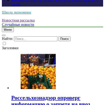
ИИ-сжатие текстур Nvidia получат и процессоры RTX
Spark
Школа экономики
Новостная рассылка
Случайные новости
Меню
Найти:
Заголовки
Россельхознадзор опроверг
информацию о запрете на ввоз