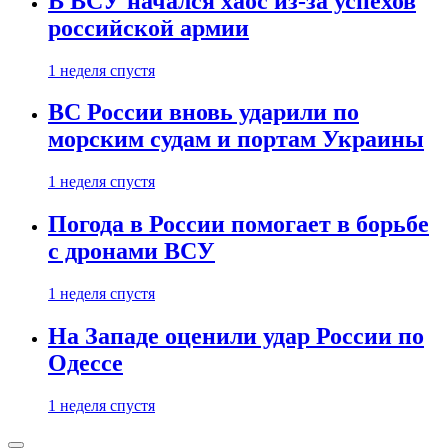
В ВСУ начался хаос из-за успехов
российской армии
1 неделя спустя
ВС России вновь ударили по
морским судам и портам Украины
1 неделя спустя
Погода в России помогает в борьбе
с дронами ВСУ
1 неделя спустя
На Западе оценили удар России по
Одессе
1 неделя спустя