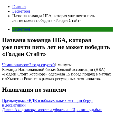
Главная
Баскетбол
Названа команда НБА, которая уже почти пять
лет не может победить «Голден Стэйт»
Баскетбол
Названа команда НБА, которая
уже почти пять лет не может победить
«Голден Стэйт»
Чемпионат.com
2 года спустя
0
1 минуты
Команда Национальной баскетбольной ассоциации (НБА)
«Голден Стэйт Уорриорз» одержала 15 побед подряд в матчах
с «Хьюстон Рокетс» в рамках регулярных чемпионатов.
Навигация по записям
Предыдущая:
«ВДВ в юбках»: каких женщин берут
в десантники
Далее:
Ахеджакову захотели убрать из «Иронии судьбы»